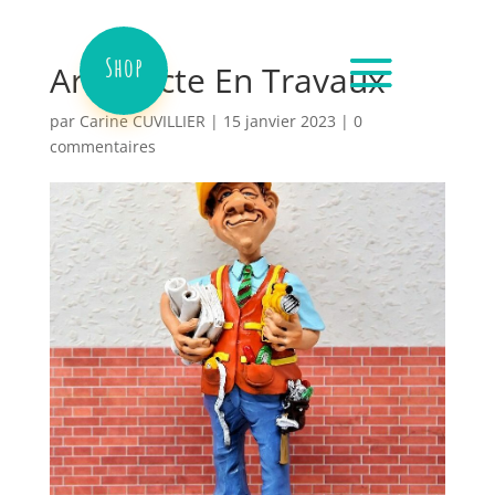
Shop
Architecte En Travaux
par
Carine CUVILLIER
|
15 janvier 2023
|
0
commentaires