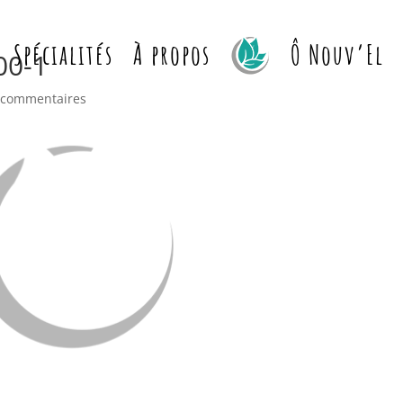
Spécialités
À propos
Ô Nouv’El
00-1
 commentaires