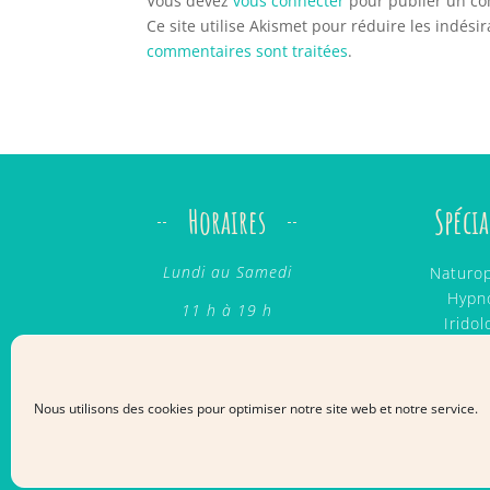
Vous devez
vous connecter
pour publier un c
Ce site utilise Akismet pour réduire les indési
commentaires sont traitées
.
Horaires
Spécia
Lundi au Samedi
Naturop
Hypn
11 h à 19 h
Iridol
Hypnonatal
Contact
Mass
Forma
Nous utilisons des cookies pour optimiser notre site web et notre service.