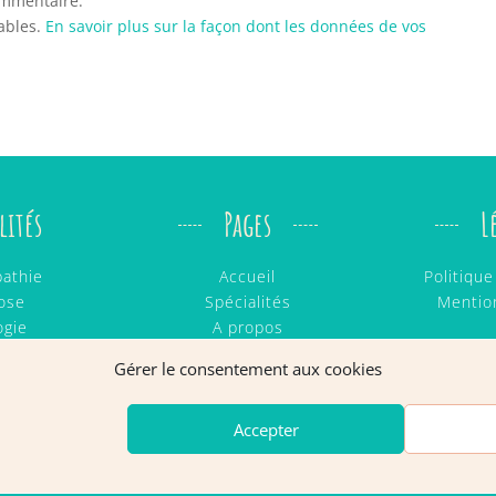
ommentaire.
rables.
En savoir plus sur la façon dont les données de vos
lités
Pages
L
athie
Accueil
Politiqu
ose
Spécialités
Mentio
ogie
A propos
 & Ritmo
Ô Nouv’El
Gérer le consentement aux cookies
ages
Contact
tion
Accepter
Cabinet Ô Natur'El - Copyright © 2026 | Tous droits reservés.