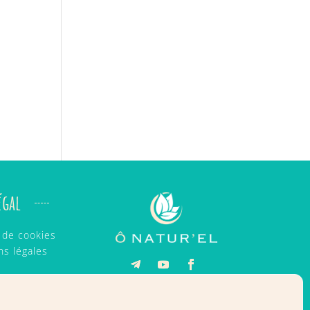
égal
e de cookies
ns légales