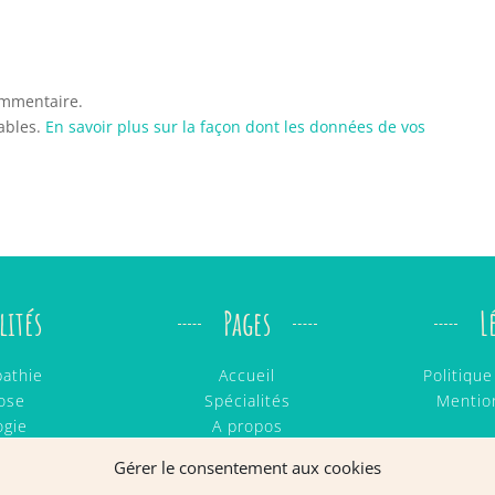
ommentaire.
rables.
En savoir plus sur la façon dont les données de vos
lités
Pages
L
athie
Accueil
Politiqu
ose
Spécialités
Mentio
ogie
A propos
 & Ritmo
Ô Nouv’El
Gérer le consentement aux cookies
ages
Contact