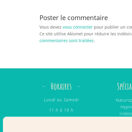
Poster le commentaire
Vous devez
vous connecter
pour publier un c
Ce site utilise Akismet pour réduire les indési
commentaires sont traitées
.
Horaires
Spécia
Lundi au Samedi
Naturop
Hypn
11 h à 19 h
Iridol
Hypnonatal
Contact
Mass